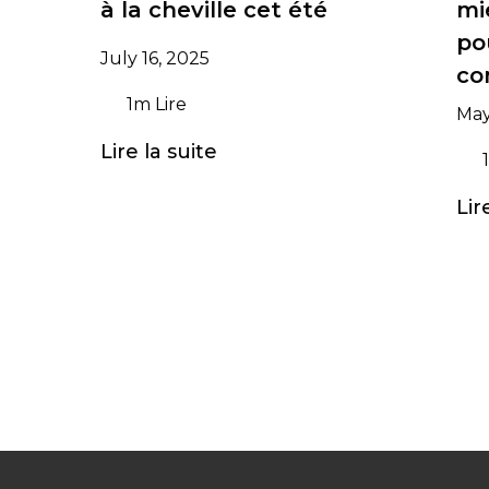
à la cheville cet été
mi
po
July 16, 2025
co
1m Lire
May
Lire la suite
1
Lir