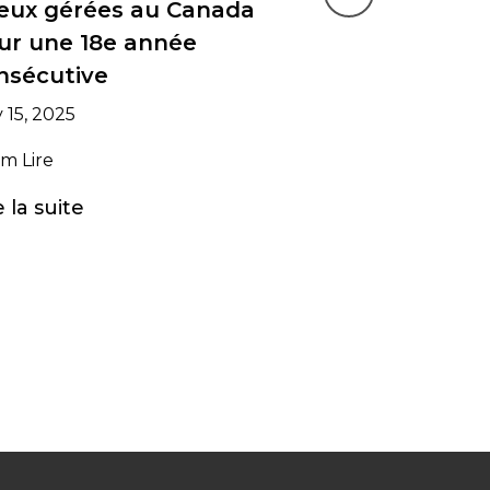
Next
eux gérées au Canada
ur une 18e année
nsécutive
 15, 2025
m Lire
e la suite