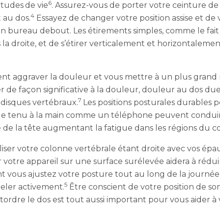
6
itudes
de vie
. Assurez-vous de porter votre ceinture de
4
 au dos.
Essayez de changer votre position assise et de 
 bureau debout. Les étirements simples, comme le fait de
rs la droite, et de s’étirer verticalement et horizontalem
nt aggraver la douleur et vous mettre à un plus grand 
de façon significative à la douleur, douleur au dos due
7
disques vertébraux.
Les positions posturales durables p
ique tenu à la main comme un téléphone peuvent conduir
 de la tête augmentant la fatigue dans les régions du c
er votre colonne vertébrale étant droite avec vos épaules
 votre appareil sur une surface surélevée aidera à réduir
t vous ajustez votre posture tout au long de la journée, p
5
eler activement.
Être conscient de votre position de s
ordre le dos est tout aussi important pour vous aider à 