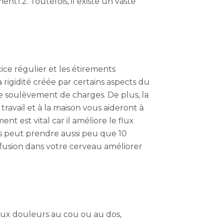
nt1.2. Toutefois, il existe un vaste
ice régulier et les étirements
a rigidité créée par certains aspects du
le soulèvement de charges. De plus, la
ravail et à la maison vous aideront à
t est vital car il améliore le flux
s peut prendre aussi peu que 10
rfusion dans votre cerveau améliorer
 aux douleurs au cou ou au dos,