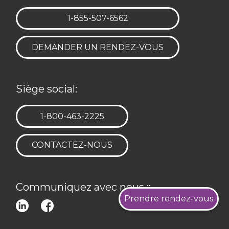
TÉLÉPHONE:
1-855-507-6562
DEMANDER UN RENDEZ-VOUS
Siège social:
TÉLÉPHONE:
1-800-463-2225
CONTACTEZ-NOUS
Communiquez avec nous ::
Prendre rendez-vous