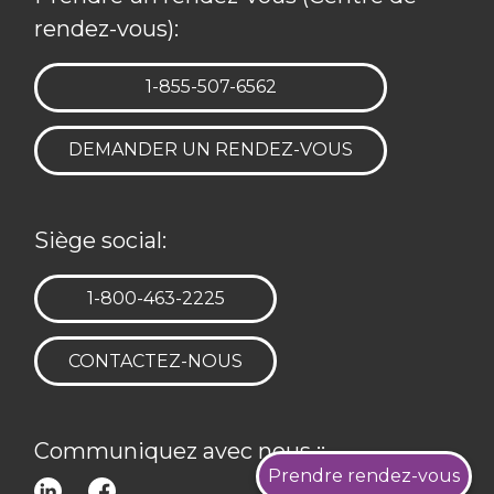
rendez-vous):
TÉLÉPHONE:
1-855-507-6562
DEMANDER UN RENDEZ-VOUS
Siège social:
TÉLÉPHONE:
1-800-463-2225
CONTACTEZ-NOUS
Communiquez avec nous ::
Prendre rendez-vous